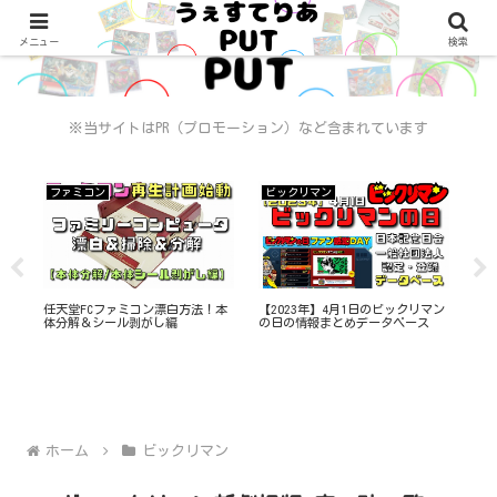
メニュー
検索
※当サイトはPR（プロモーション）など含まれています
ファミコン
ビックリマン
ビ
ジ
任天堂FCファミコン漂白方法！本
【2023年】4月1日のビックリマン
ビ
？
体分解＆シール剥がし編
の日の情報まとめデータベース
ョコ
デ
ホーム
ビックリマン