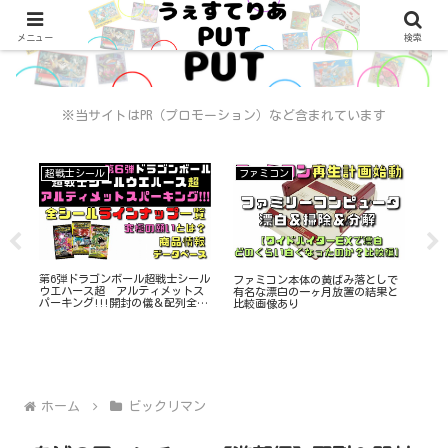
メニュー
検索
※当サイトはPR（プロモーション）など含まれています
超戦士シール
ファミコン
ビ
チ
第6弾ドラゴンボール超戦士シール
第3
ファミコン本体の黄ばみ落としで
一覧
ウエハース超 アルティメットス
列
有名な漂白の一ヶ月放置の結果と
パーキング!!!開封の儀＆配列全33
ー
比較画像あり
種コンプリート
ホーム
ビックリマン