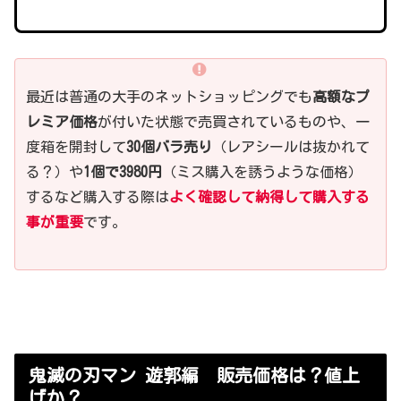
最近は普通の大手のネットショッピングでも
高額なプ
レミア価格
が付いた状態で売買されているものや、一
度箱を開封して
30個バラ売り
（レアシールは抜かれて
る？）や
1個で3980円
（ミス購入を誘うような価格）
するなど購入する際は
よく確認して納得して購入する
事が重要
です。
鬼滅の刃マン 遊郭編 販売価格は？値上
げか？