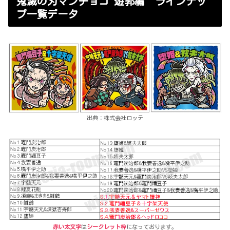
鬼滅の刃マンチョコ 遊郭編 ラインナッ
プ一覧データ
出典：株式会社ロッテ
赤い太文字
は
シークレット枠
になっております。