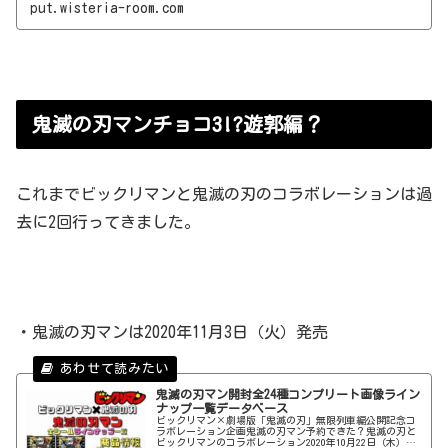
報が信用ある形で確定したので今回新規で記事にいたしま
put.wisteria-room.com
す。そうです！急ではありますが鬼滅の刃マン【復刻セレ
ク
鬼滅の刃マンチョコ3!?遊郭編？
これまでビックリマンと鬼滅の刃のコラボレーションは過
去に2回行ってきました。
・鬼滅の刃マンは2020年11月3日（火）発売
鬼滅の刃マン開封全24種コンプリート画像ライン
ナップ一覧データベース
ビックリマン×劇場版「鬼滅の刃」無限列車編公開記念コ
ラボレーション企画鬼滅の刃マン予約できた？鬼滅の刃と
ビックリマンのコラボレーション2020年10月22日（木）に