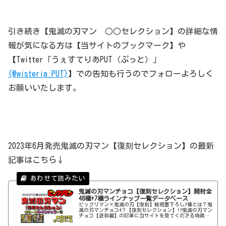
引き続き【鬼滅の刃マン ○○セレクション】の詳細な情
報が気になる方は【当サイトのブックマーク】や
【Twitter「うぇすてりあPUT（ぷっと）」
(@wisteria_PUT)
】での告知も行うのでフォローよろしく
お願いいたします。
2023年6月発売鬼滅の刃マン【復刻セレクション】の最新
記事はこちら↓
鬼滅の刃マンチョコ【復刻セレクション】開封全
48種+7種ラインナップ一覧データベース
ビックリマン×鬼滅の刃【復刻】新規書下ろし7種とは？鬼
滅の刃マンチョコ4？【復刻セレクション】!?鬼滅の刃マン
チョコ【遊郭編】の記事に当サイトを見てくださる特典と
してこっそり情報を公開していましたが、とうとうその情