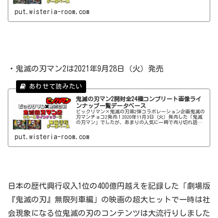
急遽発売情報が発表、その日は「鬼滅の刃マン」の話題で
盛り上がりました。当初この「鬼滅の刃マン」の発売は一
put.wisteria-room.com
般量販店にて発売予定が先に情報として出ており、インタ
・鬼滅の刃マン2は2021年9月28日（火）発売
鬼滅の刃マン2開封全24種コンプリート画像ライ
ンナップ一覧データベース
ビックリマン×鬼滅の刃第2弾コラボレーション企画鬼滅の
刃マンチョコ2発売！2020年11月3日（火）発売した「鬼滅
の刃マン」でしたが、あまりの人気に一瞬で売り切れ話題
になりました。そして2021年1月26日（火）に再発売しまし
た。そんな人気のビックリマンと鬼滅の刃のコラボレーシ
put.wisteria-room.com
ョン企画の第2弾【鬼滅の刃マンチョコ2】が
日本の歴代興行収入1位の400億円越えを記録した「劇場版
『鬼滅の刃』無限列車編」の映画の超大ヒットで一時は社
会現象になる位鬼滅の刃のコンテンツは大流行りしました