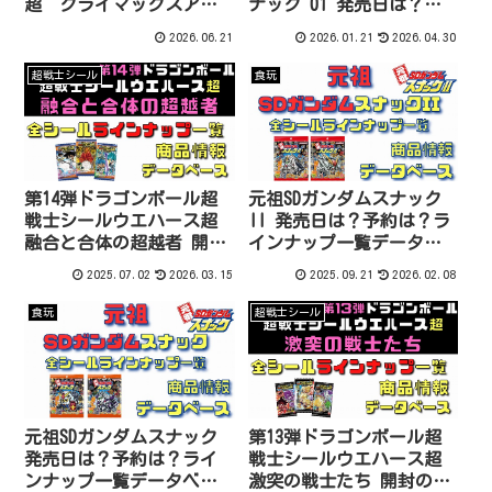
超 クライマックスアニ
ナック 01 発売日は？予
バーサリー 発売日は？予
約は？ラインナップ一覧
2026.06.21
2026.01.21
2026.04.30
約は？配列は？ラインナ
データベース
ップ一覧データベース
超戦士シール
食玩
第14弾ドラゴンボール超
元祖SDガンダムスナック
戦士シールウエハース超
II 発売日は？予約は？ラ
融合と合体の超越者 開封
インナップ一覧データベ
の儀＆配列全30種一覧デ
ース
2025.07.02
2026.03.15
2025.09.21
2026.02.08
ータベース
食玩
超戦士シール
元祖SDガンダムスナック
第13弾ドラゴンボール超
発売日は？予約は？ライ
戦士シールウエハース超
ンナップ一覧データベー
激突の戦士たち 開封の儀