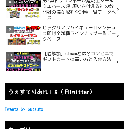
第7弾ドラゴンボール超戦士シール
ウエハース超 願いを叶える神の龍
開封の儀＆配列全34種一覧データベ
ース
ビックリマンハイキュー‼マンチョ
コ開封全20種ラインナップ一覧デー
タベース
【図解説】steamとは？コンビニで
ギフトカードの買い方と入金方法
うぇすてりあPUT X（旧Twitter）
Tweets by putsuto