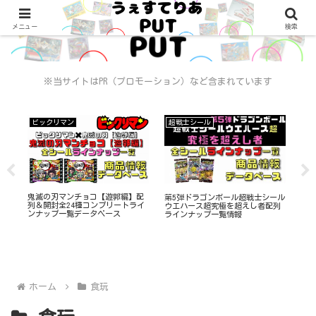
メニュー
検索
※当サイトはPR（プロモーション）など含まれています
ビックリマン
超戦士シール
ビ
チ
鬼滅の刃マンチョコ【遊郭編】配
【
第5弾ドラゴンボール超戦士シール
一覧
列＆開封全24種コンプリートライ
ゃっ
ウエハース超究極を超えし者配列
ンナップ一覧データベース
一
ラインナップ一覧情報
ホーム
食玩