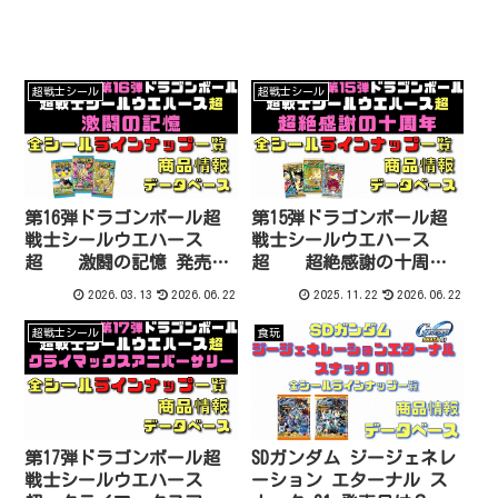
超戦士シール
超戦士シール
第16弾ドラゴンボール超
第15弾ドラゴンボール超
戦士シールウエハース
戦士シールウエハース
超 激闘の記憶 発売日
超 超絶感謝の十周年
は？予約は？配列は？ラ
発売日は？予約は？配列
2026.03.13
2026.06.22
2025.11.22
2026.06.22
インナップ一覧データベ
は？ラインナップ一覧デ
ース
ータベース
超戦士シール
食玩
第17弾ドラゴンボール超
SDガンダム ジージェネレ
戦士シールウエハース
ーション エターナル ス