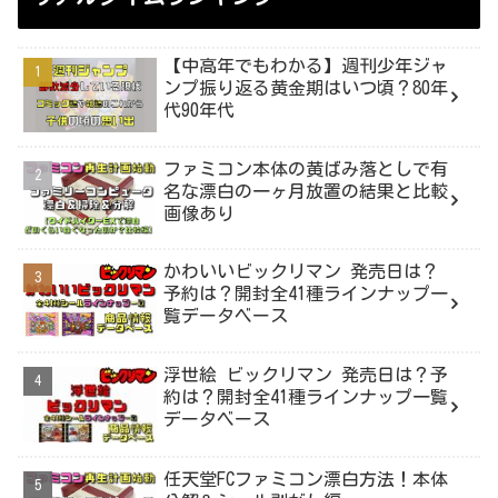
【中高年でもわかる】週刊少年ジャ
ンプ振り返る黄金期はいつ頃？80年
代90年代
ファミコン本体の黄ばみ落としで有
名な漂白の一ヶ月放置の結果と比較
画像あり
かわいいビックリマン 発売日は？
予約は？開封全41種ラインナップ一
覧データベース
浮世絵 ビックリマン 発売日は？予
約は？開封全41種ラインナップ一覧
データベース
任天堂FCファミコン漂白方法！本体