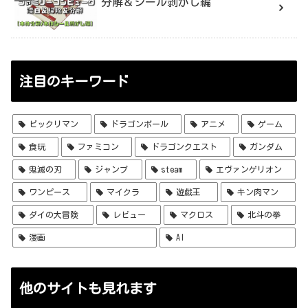
分解＆シール剥がし編
注目のキーワード
ビックリマン
ドラゴンボール
アニメ
ゲーム
食玩
ファミコン
ドラゴンクエスト
ガンダム
鬼滅の刃
ジャンプ
steam
エヴァンゲリオン
ワンピース
マイクラ
遊戯王
キン肉マン
ダイの大冒険
レビュー
マクロス
北斗の拳
漫画
AI
他のサイトも見れます