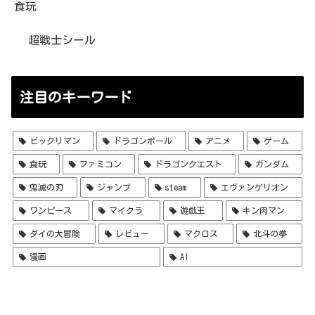
食玩
超戦士シール
注目のキーワード
ビックリマン
ドラゴンボール
アニメ
ゲーム
食玩
ファミコン
ドラゴンクエスト
ガンダム
鬼滅の刃
ジャンプ
steam
エヴァンゲリオン
ワンピース
マイクラ
遊戯王
キン肉マン
ダイの大冒険
レビュー
マクロス
北斗の拳
漫画
AI