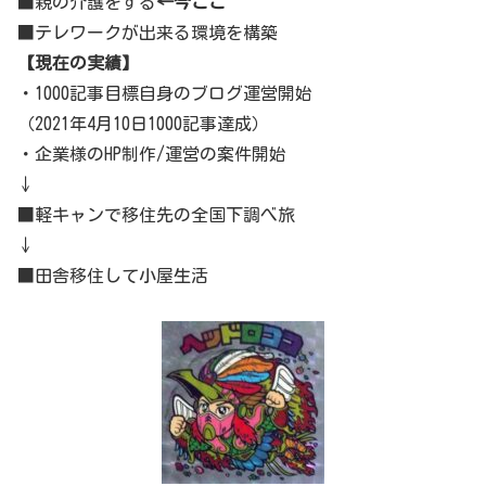
■親の介護をする
←今ここ
■テレワークが出来る環境を構築
【現在の実績】
・1000記事目標自身のブログ運営開始
（2021年4月10日1000記事達成）
・企業様のHP制作/運営の案件開始
↓
■軽キャンで移住先の全国下調べ旅
↓
■田舎移住して小屋生活