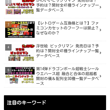
かわいいビックリマン 発売日は？
予約は？開封全41種ラインナップ一
覧データベース
【レトロゲーム互換機とは？】ファ
ミコンカセットのフーフーは禁止？
なぜなのか？
浮世絵 ビックリマン 発売日は？予
約は？開封全41種ラインナップ一覧
データベース
第14弾ドラゴンボール超戦士シール
ウエハース超 融合と合体の超越者
開封の儀＆配列全30種一覧データベ
ース
注目のキーワード