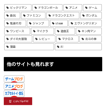
ビックリマン
ドラゴンボール
アニメ
ゲーム
食玩
ファミコン
ドラゴンクエスト
ガンダム
鬼滅の刃
ジャンプ
steam
エヴァンゲリオン
ワンピース
マイクラ
遊戯王
キン肉マン
ダイの大冒険
レビュー
マクロス
北斗の拳
漫画
AI
他のサイトも見れます