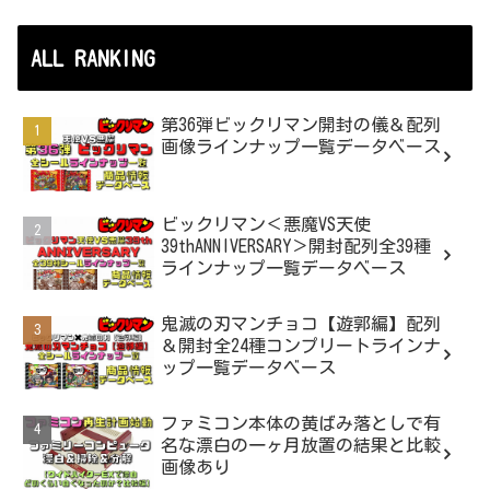
ALL RANKING
第36弾ビックリマン開封の儀＆配列
画像ラインナップ一覧データベース
ビックリマン＜悪魔VS天使
39thANNIVERSARY＞開封配列全39種
ラインナップ一覧データベース
鬼滅の刃マンチョコ【遊郭編】配列
＆開封全24種コンプリートラインナ
ップ一覧データベース
ファミコン本体の黄ばみ落としで有
名な漂白の一ヶ月放置の結果と比較
画像あり