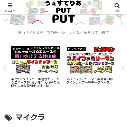
メニュー
検索
※当サイトはPR（プロモーション）など含まれています
超戦士シール
ビックリマン
ビ
第7弾ドラゴンボール超戦士シール
スパイファミリーマン開封全24種
ビ
で
ウエハース超 願いを叶える神の龍
ラインナップ一覧データベース
ョコ
と
開封の儀＆配列全34種一覧データ
デ
ベース
マイクラ