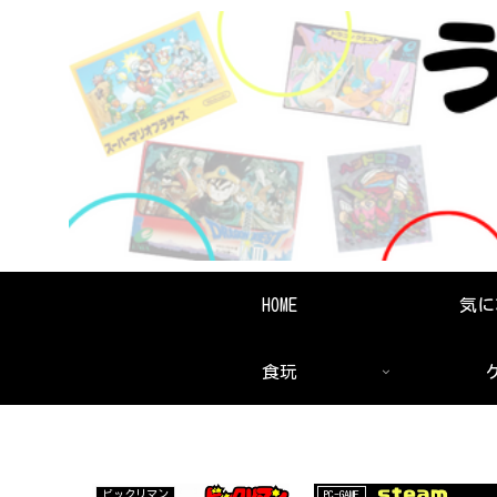
HOME
気に
食玩
ビックリマン
PC-GAME