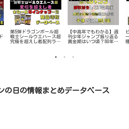
？
【中高年でもわかる】週
第5弾ドラゴンボール超
ド
刊少年ジャンプ振り返る
戦士シールウエハース超
黄金期はいつ頃？80年代
究極を超えし者配列ライ
90年代
ンナップ一覧情報
リマンの日の情報まとめデータベース