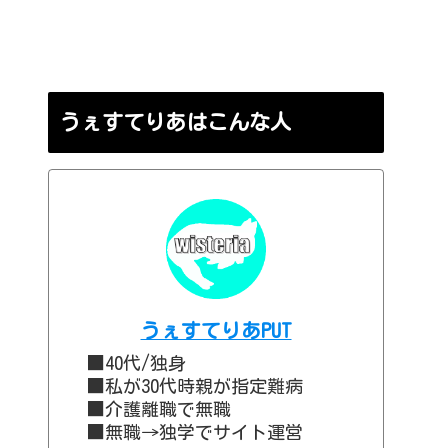
うぇすてりあはこんな人
うぇすてりあPUT
■40代/独身
■私が30代時親が指定難病
■介護離職で無職
■無職→独学でサイト運営