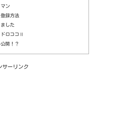
リマン
の登録方法
りました
ッドロココⅡ
料公開！？
ンサーリンク