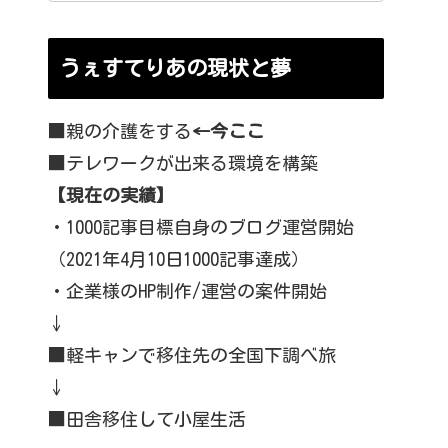
うぇすてりあの現状と夢
■親の介護をする
←今ここ
■テレワークが出来る環境を構築
【現在の実績】
・1000記事目標自身のブログ運営開始
（2021年4月10日1000記事達成）
・企業様のHP制作/運営の案件開始
↓
■軽キャンで移住先の全国下調べ旅
↓
■田舎移住して小屋生活