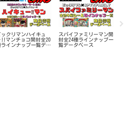
ビックリマンハイキュ
スパイファミリーマン開
鬼滅の
ー‼マンチョコ開封全20
封全24種ラインナップ一
郭編】配
種ラインナップ一覧デー
覧データベース
コンプ
タベース
プ一覧