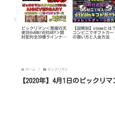
使が悪魔
ビックリマン＜悪魔VS天
【図解説】steamとは
！開封全
使39thANNIVERSARY＞開
コンビニでギフトカー
ップ一覧デ
封配列全39種ラインナッ
の買い方と入金方法
プ一覧データベース
ホーム
ビックリマン
【2020年】4月1日のビック