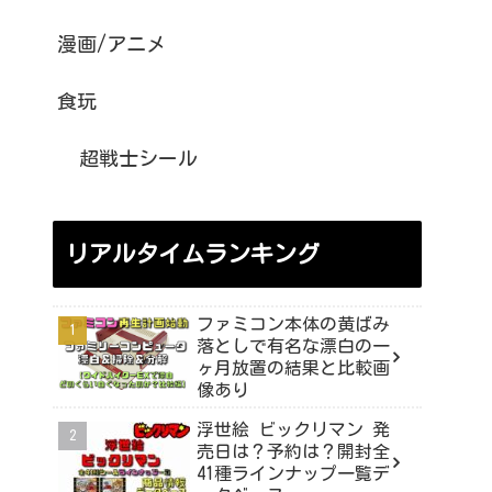
漫画/アニメ
食玩
超戦士シール
リアルタイムランキング
ファミコン本体の黄ばみ
落としで有名な漂白の一
ヶ月放置の結果と比較画
像あり
浮世絵 ビックリマン 発
売日は？予約は？開封全
41種ラインナップ一覧デ