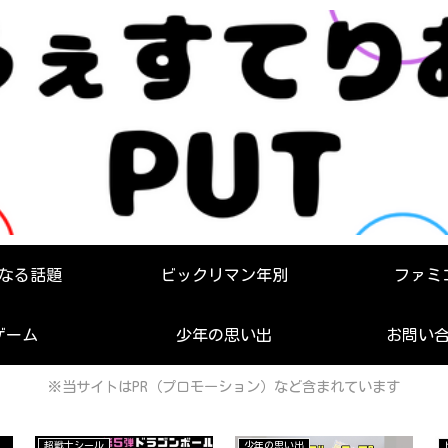
なる話題
ビックリマン年別
ファミ
ゲーム
少年の思い出
お問い
※当サイトはPR（プロモーション）など含まれています
超戦士シール
少年の思い出