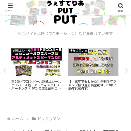
メニュー
検索
※当サイトはPR（プロモーション）など含まれています
超戦士シール
少年の思い出
ビ
チ
第6弾ドラゴンボール超戦士シール
【中高年でもわかる】週刊少年ジ
ワン
ン
ウエハース超 アルティメットス
ャンプ振り返る黄金期はいつ頃？
封全
パーキング!!!開封の儀＆配列全33
80年代90年代
ナ
種コンプリート
ホーム
ビックリマン