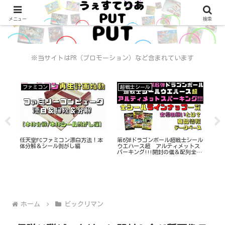
メニュー
検索
※当サイトはPR（プロモーション）など含まれています
ファミコン
超戦士シール
ビ
ワン
4種
任天堂FCファミコン漂白方法！本
第6弾ドラゴンボール超戦士シール
封全
体分解＆シール剥がし編
ウエハース超 アルティメットス
ナ
パーキング!!!開封の儀＆配列全33
種コンプリート
ホーム
ビックリマン