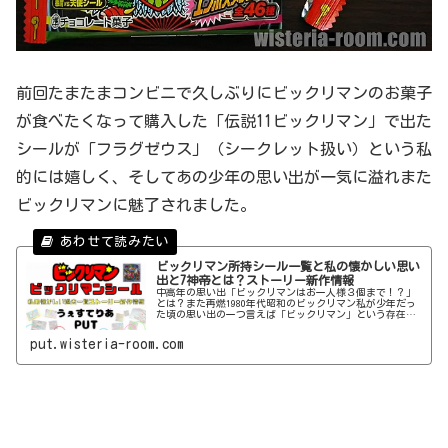
前回たまたまコンビニで久しぶりにビックリマンのお菓子
が食べたくなって購入した「伝説11ビックリマン」で出た
シールが「フラグゼウス」（シークレット扱い）という私
的には嬉しく、そしてあの少年の思い出が一気に溢れまた
ビックリマンに魅了されました。
ビックリマン所持シール一覧と私の懐かしい思い
出と7神帝とは？ストーリー新作情報
中高年の思い出「ビックリマンはお一人様３個まで！？」
とは？また再燃1980年代昭和のビックリマン私が少年だっ
た頃の思い出の一つ言えば「ビックリマン」という存在は
外せません。そんなビックリマンも一時期の黄金期を経て
人気も時代の流れと共に下火になっていきました。それか
put.wisteria-room.com
ら数十年…最近のビックリマンはいろんな企業やアニメな
どと