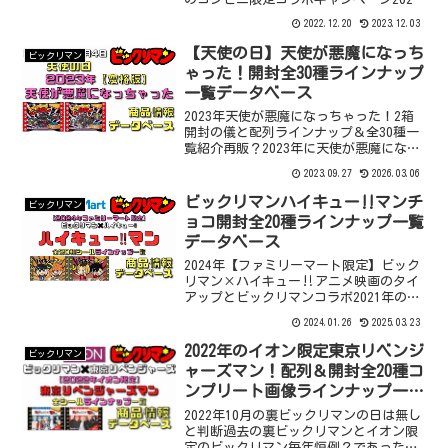
年の年末にも「ホロライブマン」という
2022.12.20
2023.12.03
企画でローソン限定のキャンペーンを行
いましたが、今年もやってまいりまし
【天使の日】天使が悪魔になっち
ビックリマン
た！今回のこのローソン限定「クレイジ
ゃった！開封全30種ラインナップ
ーラクーンマン」の販売もすでに情報は
一覧データベース
私の方に入っていましたが、当サ
2023年天使が悪魔になっちゃった！2箱
開封の儀と配列ラインナップ＆全30種一
覧紹介再販？2023年に天使が悪魔になっ
ちゃったビックリマンチョコ発売！2021
2023.09.27
2026.03.06
年10月の過去にイオン限定で裏ビックリ
マンの日という事で面白い企画が立ち上
ビックリマンハイキュー‼マンチ
ビックリマン
がり販売し好評だった「天使が悪魔にな
ョコ開封全20種ラインナップ一覧
っちゃった」ですが・・・なんと2023年
データベース
に再販？とし
2024年【ファミリーマート限定】ビック
リマン×ハイキュー‼アニメ映画のタイ
アップとビックリマンコラボ2021年の年
末にも「刀剣乱舞マン2チョコ」という企
2024.01.26
2025.03.23
画でファミリーマート限定のキャンペー
ンを行いましたが、今年もやってまいり
2022年のイオン限定東京リベンジ
ビックリマン
ました！2024年のファミリーマート限定
ャーズマン！配列＆開封全20種コ
はあのバレーボールのアニメで有名な
ンプリート画像ラインナップ一覧
「ハイキュー‼」との
データベース
2022年10月の裏ビックリマンの日は無し
と判断過去の裏ビックリマンとイオン限
定のビックリマン毎年恒例？であった裏