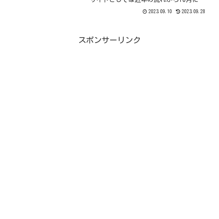
オン限定で販売されるビックリマンを
2023.09.10
2023.09.28
「裏ビックリマンの日」のビックリマン
企画として認識していましたが、2022年
に下記の当サイトの裏ビックリマンの日
の記事にもあるよう2022年10月にイオン
スポンサーリンク
限定でビックリマンを