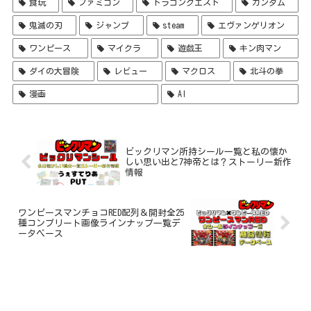
食玩
ファミコン
ドラゴンクエスト
ガンダム
鬼滅の刃
ジャンプ
steam
エヴァンゲリオン
ワンピース
マイクラ
遊戯王
キン肉マン
ダイの大冒険
レビュー
マクロス
北斗の拳
漫画
AI
ビックリマン所持シール一覧と私の懐か
しい思い出と7神帝とは？ストーリー新作
情報
ワンピースマンチョコRED配列＆開封全25
種コンプリート画像ラインナップ一覧デ
ータベース