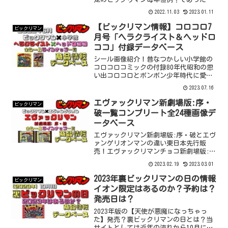
ビックリマンの日はイオン限定のビック
2022.11.03
2023.01.11
リマンが発売されるというのが、下記の
表でもわかる通りここ数年の恒例でし
【ビックリマン情報】コロコロ7
ビックリマン
た…イオン限定という形で10月上旬～中
月号「ヘラクライスト＆ヘッドロ
旬に発売されてきました。（とはいえあ
ココ」付録データベース
まり裏ビックリマンの日とい
シール画像紹介！昔なつかしい小学館の
コロコロコミックの付録80年代昭和の思
い出コロコロとボンボン少年時代に愛読
していた雑誌は「週刊少年ジャン...
2023.07.16
エヴァックリマン新劇場版:序・
ビックリマン
破一覧コンプリート全24種画像デ
ータベース
エヴァックリマン新劇場版:序・破とエヴ
ァンゲリオンマンの違い東日本先行販
売！エヴァックリマンチョコ新劇場版:
序・破「エヴァンゲリオンマン」と今回
2023.02.19
2023.03.01
の「エヴァックリマンチョコ新劇場版:
序・破」はビックリマンとエヴァンゲリ
2023年裏ビックリマンの日の情報
ビックリマン
オンのコラボレーションという点では一
イオン限定はあるのか？予約は？
緒ですが、まず名前が若干違います。そ
発売日は？
して大きな違いは「エヴァンゲリオ
2023年版の【天使が悪魔になっちゃっ
た】発売？裏ビックリマンの日とは？当
サイトとしては近年の流れから10月にイ