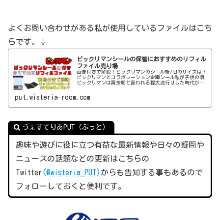
よくお問い合わせがある私が使用しているファイルはこち
らです。↓
ビックリマンシールの保管におすすめのリフィル
ファイル売り場
画像付きで解説！ビックリマンのシール新/旧のサイズは？
ビックリマンとコラボレーション企画シール私が子供の頃
ビックリマンは黄金期と言われる程大流行りした時代があ
りました。その時は社会現象となるようなニュースも多く
当時のビックリマンは盛り上がっていました。それから大
put.wisteria-room.com
人の事情によりブームが去ってしまい市場から影を潜めて
いまし
うぇすてりあPUT（ぷっと）
趣味や遊びに役に立つ有益な最新情報や日々の疑問や
ニュースの話題などの更新はこちらの
Twitter
(@wisteria_PUT)
からも告知する事もあるので
フォローしておくと便利です。