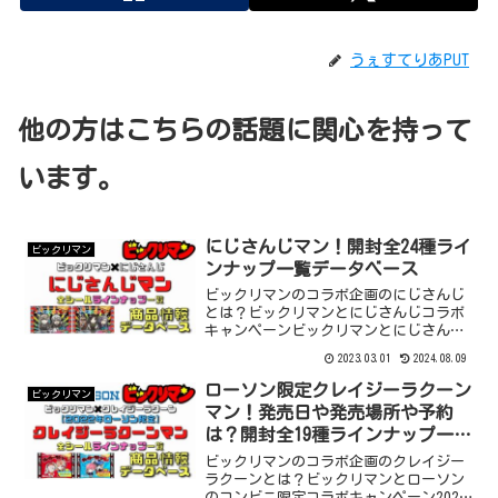
うぇすてりあPUT
他の方はこちらの話題に関心を持って
います。
にじさんじマン！開封全24種ライ
ビックリマン
ンナップ一覧データベース
ビックリマンのコラボ企画のにじさんじ
とは？ビックリマンとにじさんじコラボ
キャンペーンビックリマンとにじさんじ
がコラボレーション決定！最近ビックリ
2023.03.01
2024.08.09
マンといえば他業種とのコラボレーショ
ンって感じで定着しており、オリジナル
ローソン限定クレイジーラクーン
ビックリマン
のナンバリングタイトルはどこへ…とい
マン！発売日や発売場所や予約
う感じです。ここまでナンバリングタイ
は？開封全19種ラインナップ一覧
トルが出ないとビックリマンを好き
データベース
ビックリマンのコラボ企画のクレイジー
ラクーンとは？ビックリマンとローソン
のコンビニ限定コラボキャンペーン2021