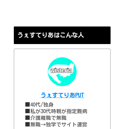
うぇすてりあはこんな人
うぇすてりあPUT
■40代/独身
■私が30代時親が指定難病
■介護離職で無職
■無職→独学でサイト運営