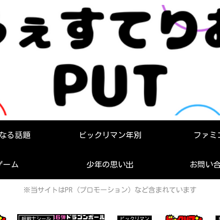
なる話題
ビックリマン年別
ファミ
ゲーム
少年の思い出
お問い
※当サイトはPR（プロモーション）など含まれています
超戦士シール
ビックリマン