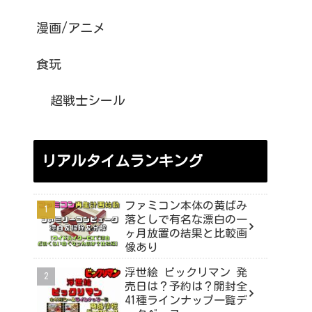
漫画/アニメ
食玩
超戦士シール
リアルタイムランキング
ファミコン本体の黄ばみ
落としで有名な漂白の一
ヶ月放置の結果と比較画
像あり
浮世絵 ビックリマン 発
売日は？予約は？開封全
41種ラインナップ一覧デ