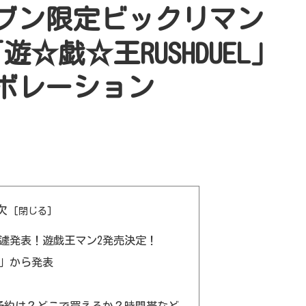
ブン限定ビックリマン
☆戯☆王RUSHDUEL」
ボレーション
次
遽発表！遊戯王マン2発売決定！
」から発表