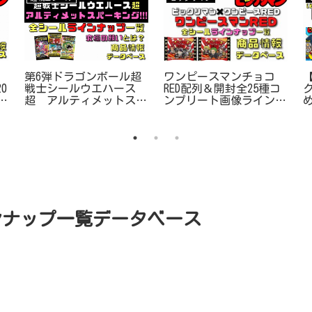
第6弾ドラゴンボール超
【
ワンピースマンチョコ
0
戦士シールウエハース
RED配列＆開封全25種コ
ー
超 アルティメットスパ
ンプリート画像ラインナ
ーキング!!!開封の儀＆
ップ一覧データベース
配列全33種コンプリート
ンナップ一覧データベース