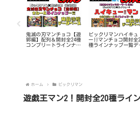
説＜悪魔
鬼滅の刃マンチョコ【遊
ビックリマンハイキュ
スペシャル
郭編】配列＆開封全24種
ー‼マンチョコ開封全2
開封！全
コンプリートラインナッ
種ラインナップ一覧デ
ップ一覧デ
プ一覧データベース
タベース
ホーム
ビックリマン
遊戯王マン2！開封全20種ライ