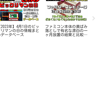
2023年】4月1日のビッ
ビック
ファミコン本体の黄ばみ
クリマンの日の情報まと
子】マン
落としで有名な漂白の一
めデータベース
>開封全
ヶ月放置の結果と比較画
プ一覧
像あり