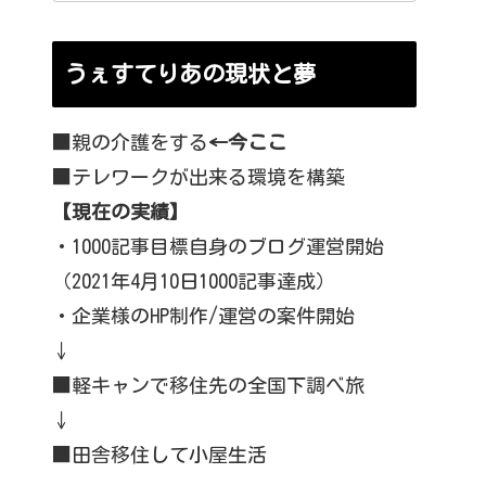
うぇすてりあの現状と夢
■親の介護をする
←今ここ
■テレワークが出来る環境を構築
【現在の実績】
・1000記事目標自身のブログ運営開始
（2021年4月10日1000記事達成）
・企業様のHP制作/運営の案件開始
↓
■軽キャンで移住先の全国下調べ旅
↓
■田舎移住して小屋生活