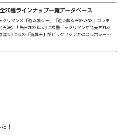
全20種ラインナップ一覧データベース
クリマン×「遊☆戯☆王」「遊☆戯☆王SEVENS」コラボ
売決定！先日2022年5月に水墨ビックリマンが発売される
急遽3月にあの「遊戯王」がビックリマンとのコラボレーシ
した。その名も「遊戯王マンチョコ」今回はTVアニメ「遊
した！