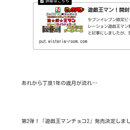
遊戯王マン！開封
セブンイレブン限定ビッ
レーション遊戯王マン発
と記事にしましたが、
ョンする事がわかりま
put.wisteria-room.com
☆戯☆王」シリー
あれから丁度1年の歳月が流れ…
第2弾！「遊戯王マンチョコ2」発売決定しま