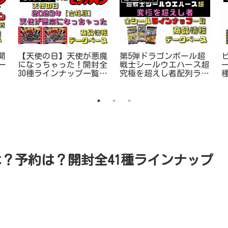
開
【天使の日】天使が悪魔
第5弾ドラゴンボール超
一
になっちゃった！開封全
戦士シールウエハース超
30種ラインナップ一覧デ
究極を超えし者配列ライ
ータベース
ンナップ一覧情報
？予約は？開封全41種ラインナップ