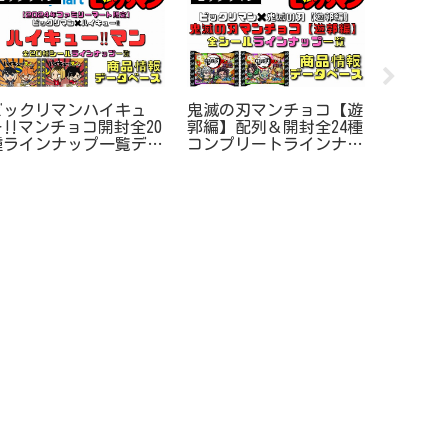
ビックリマンハイキュ
鬼滅の刃マンチョコ【遊
【中高
ー‼マンチョコ開封全20
郭編】配列＆開封全24種
刊少年
種ラインナップ一覧デー
コンプリートラインナッ
黄金期は
タベース
プ一覧データベース
90年代