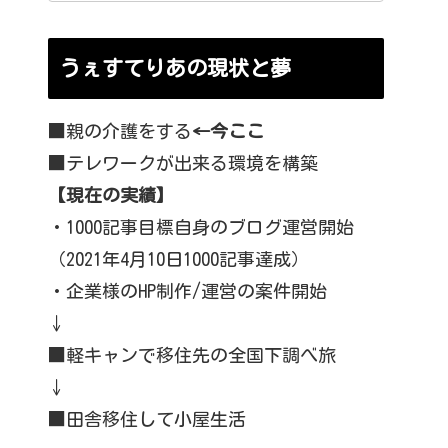
うぇすてりあの現状と夢
■親の介護をする
←今ここ
■テレワークが出来る環境を構築
【現在の実績】
・1000記事目標自身のブログ運営開始
（2021年4月10日1000記事達成）
・企業様のHP制作/運営の案件開始
↓
■軽キャンで移住先の全国下調べ旅
↓
■田舎移住して小屋生活