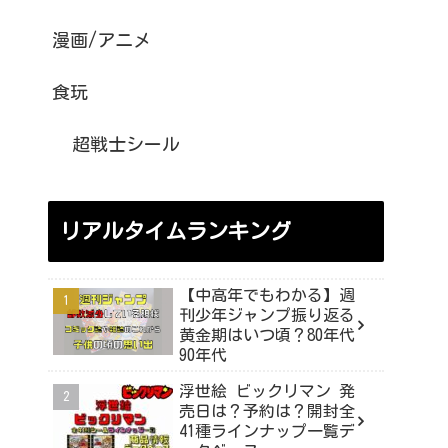
漫画/アニメ
食玩
超戦士シール
リアルタイムランキング
【中高年でもわかる】週
刊少年ジャンプ振り返る
黄金期はいつ頃？80年代
90年代
浮世絵 ビックリマン 発
売日は？予約は？開封全
41種ラインナップ一覧デ