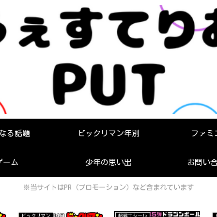
なる話題
ビックリマン年別
ファミ
ゲーム
少年の思い出
お問い
※当サイトはPR（プロモーション）など含まれています
ビックリマン
超戦士シール