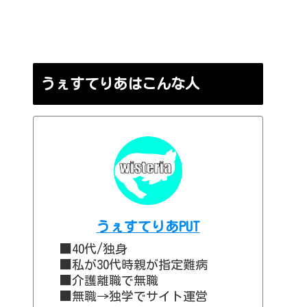
うぇすてりあはこんな人
うぇすてりあPUT
■40代/独身
■私が30代時親が指定難病
■介護離職で無職
■無職→独学でサイト運営